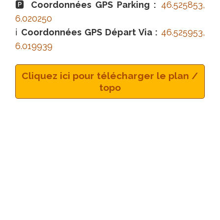
🅿
Coordonnées GPS Parking :
46.525853,
6.020250
ℹ
Coordonnées GPS Départ Via :
46.525953,
6.019939
Cliquez ici pour télécharger le plan /
topo