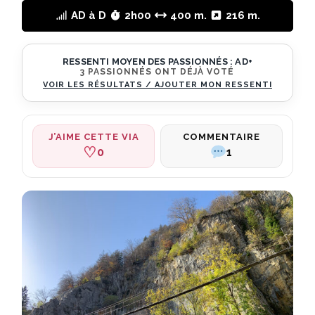
AD à D
2h00
400 m.
216 m.
RESSENTI MOYEN DES PASSIONNÉS :
AD+
3 PASSIONNÉS ONT DÉJÀ VOTÉ
VOIR LES RÉSULTATS / AJOUTER MON RESSENTI
COMMENTAIRE
J’AIME CETTE VIA
♡
0
1
Commentaires
récents
sur
Via
Ferrata
La
Roche
au
Dade