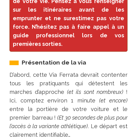
de votre vie. Pensez à vous renseigner
:
sur les itinéraires avant de les
★★★★★
emprunter et ne surestimez pas votre
5/5
force. N’hésitez pas à faire appel à un
—
guide professionnel lors de vos
Publié
premières sorties.
le
07/07/2026
à
Présentation de la via
19:55
D’abord, cette Via Ferrata devrait contenter
Elle
tous les pratiquants qui détestent les
est
marches d’approche
(et ils sont nombreux)
!
réouverte
Ici, comptez environ 1 minute
(et encore)
depuis
entre la portière de votre voiture et le
fin
premier barreau !
(Et 30 secondes de plus pour
juin
l’accès à la variante athlétique)
. Le départ est
clairement identifiable…