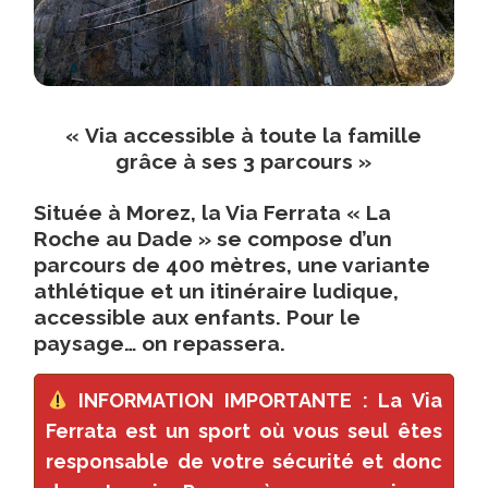
Valentine
—
Passage
:
« Via accessible à toute la famille
Cette
grâce à ses 3 parcours »
semaine
Située à Morez, la Via Ferrata « La
—
Roche au Dade » se compose d’un
État
parcours de 400 mètres, une variante
de
athlétique et un itinéraire ludique,
la
accessible aux enfants.
Pour le
via
paysage… on repassera.
:
INFORMATION IMPORTANTE : La Via
Excellent
Ferrata est un sport où vous seul êtes
—
responsable de votre sécurité et donc
Note