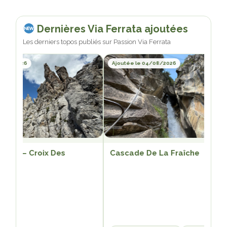
Dernières Via Ferrata ajoutées
Les derniers topos publiés sur Passion Via Ferrata
/08/2026
Ajoutée le 04/08/2026
rgin – Croix Des
Cascade De La Fraîche