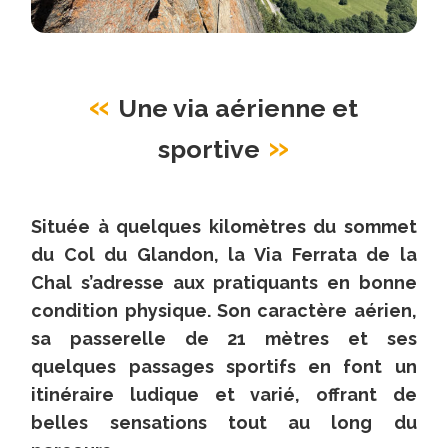
:
Cette
semaine
Une via aérienne et
—
État
sportive
de
la
via
Située à quelques kilomètres du sommet
:
du Col du Glandon, la Via Ferrata de la
Excellent
Chal s’adresse aux pratiquants en bonne
—
condition physique. Son caractère aérien,
Note
sa passerelle de 21 mètres et ses
:
quelques passages sportifs en font un
★★★★★
itinéraire ludique et varié, offrant de
5/5
belles sensations tout au long du
—