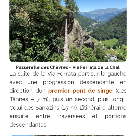
entretenu.
Expo
SE,
à
éviter
après
un
passage
pluvieux.
Passerelle des Chèvres – Via Ferrata de la Chal
La suite de la Via Ferrata part sur la gauche
(Glissant
avec une progression descendante en
(boue)
direction d’un
premier pont de singe
(des
sur
Tânnes – 7 m), puis un second, plus long :
les
Celui des Sarrazins (15 m). L’itinéraire alterne
nombreux
ensuite entre traversées et portions
passages
descendantes.
rocheux).
Vue