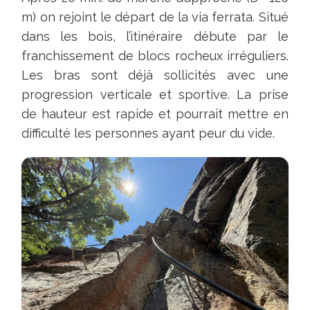
maps)
m) on rejoint le départ de la via ferrata. Situé
du
dans les bois, l’itinéraire débute par le
parking
franchissement de blocs rocheux irréguliers.
au
Les bras sont déjà sollicités avec une
départ
progression verticale et sportive. La prise
de
de hauteur est rapide et pourrait mettre en
la
difficulté les personnes ayant peur du vide.
marche
d'approche
ne
sont
pas
les
bonnes
;
elles