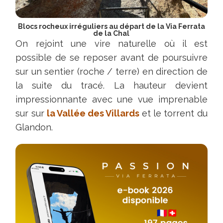
indiquent
un
Blocs rocheux irréguliers au départ de la Via Ferrata
autre
de la Chal
parking
On rejoint une vire naturelle où il est
à
possible de se reposer avant de poursuivre
3km
sur un sentier (roche / terre) en direction de
du
la suite du tracé. La hauteur devient
parking
impressionnante avec une vue imprenable
annoncé.
sur sur
la Vallée des Villards
et le torrent du
Glandon.
Cassie
—
Passage
:
Cette
semaine
—