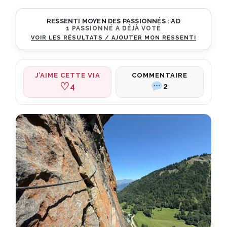
RESSENTI MOYEN DES PASSIONNÉS :
AD
1 PASSIONNÉ A DÉJÀ VOTÉ
VOIR LES RÉSULTATS / AJOUTER MON RESSENTI
COMMENTAIRE
J’AIME CETTE VIA
♡
4
2
Commentaires
récents
sur
Via
Ferrata
La
Chal
Fripouille
—
Passage