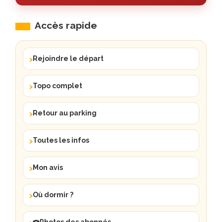
passages
sans
Accès rapide
prise
où
Rejoindre le départ
il
faut
s'aider
Topo complet
de
la
Retour au parking
roche
/
Toutes les infos
des
racines.
Mon avis
Certains
passages
Où dormir ?
sont
tout-