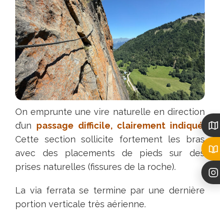
la
via
sur
le
sentier
balcon
pour
profiter
d'un
On emprunte une vire naturelle en direction
meilleur
d’un
passage difficile, clairement indiqué
.
panorama
Cette section sollicite fortement les bras
sur
avec des placements de pieds sur des
Belledonne
prises naturelles (fissures de la roche).
N.
La via ferrata se termine par une dernière
portion verticale très aérienne.