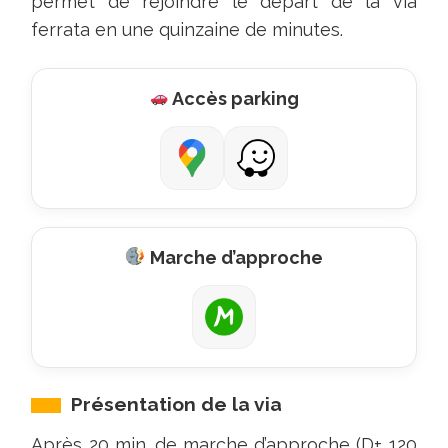
permet de rejoindre le départ de la via
parcours
ferrata en une quinzaine de minutes.
au
début
de
Accès parking
la
marche
d'approche
qui
peut
servir
Marche d’approche
d'échauffement.
Faites
attention,
les
coordonnées
Présentation de la via
GPS
(sur
Après 20 min. de marche d’approche (D+ 120