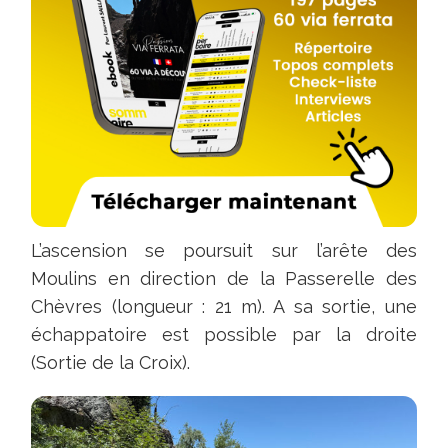
État
de
la
via
:
Bon
—
Publié
le
L’ascension se poursuit sur l’arête des
09/06/2026
Moulins en direction de la Passerelle des
à
Chèvres (longueur : 21 m). A sa sortie, une
07:13
échappatoire est possible par la droite
Ras
(Sortie de la Croix).
condi
ok,
sentier