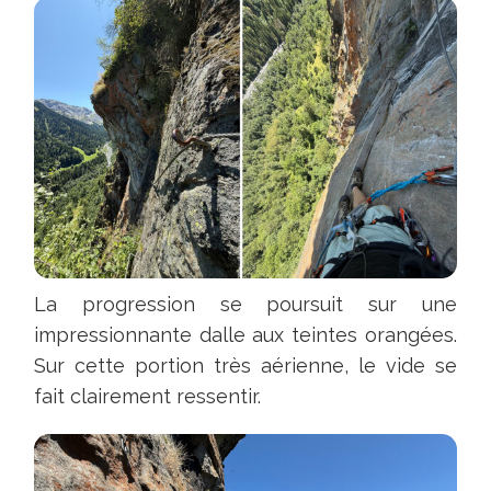
360
°sur
Belledonne,
Lauzière
et
le
massif
des
Grandes
Rousses.
La progression se poursuit sur une
Possible
impressionnante dalle aux teintes orangées.
de
Sur cette portion très aérienne, le vide se
continuer
fait clairement ressentir.
au
sommet
de