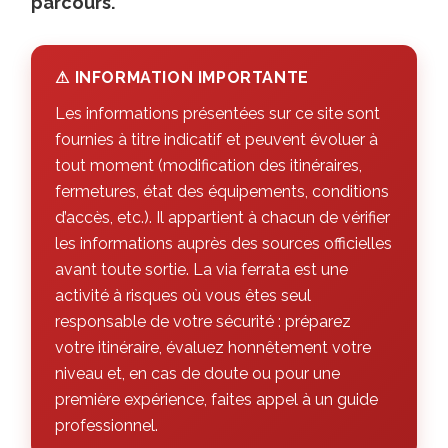
parcours.
Publié
le
⚠ INFORMATION IMPORTANTE
19/07/2026
à
Les informations présentées sur ce site sont
13:58
fournies à titre indicatif et peuvent évoluer à
La
tout moment (modification des itinéraires,
via
fermetures, état des équipements, conditions
ferrata
d’accès, etc.). Il appartient à chacun de vérifier
les informations auprès des sources officielles
est
avant toute sortie. La via ferrata est une
bien
activité à risques où vous êtes seul
entretenue.
responsable de votre sécurité : préparez
Très
votre itinéraire, évaluez honnêtement votre
beau
niveau et, en cas de doute ou pour une
parcours,
première expérience, faites appel à un guide
notamment
professionnel.
les