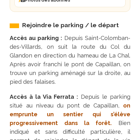
Photos des abonnés
de-
même
physiques
Rejoindre le parking / le départ
et
Accès au parking :
Depuis Saint-Colomban-
exigent
des-Villards, on suit la route du Col du
des
Glandon en direction du hameau de La Chal.
placements
Après avoir franchi le pont de Capaillan, on
de
trouve un parking aménagé sur la droite, au
pieds
pied des falaises.
précis.
Il
Accès à la Via Ferrata :
Depuis le parking
y
situé au niveau du pont de Capaillan,
on
a
emprunte un sentier qui s’élève
aussi
progressivement dans la forêt.
Bien
un
indiqué et sans difficulté particulière, il
petit