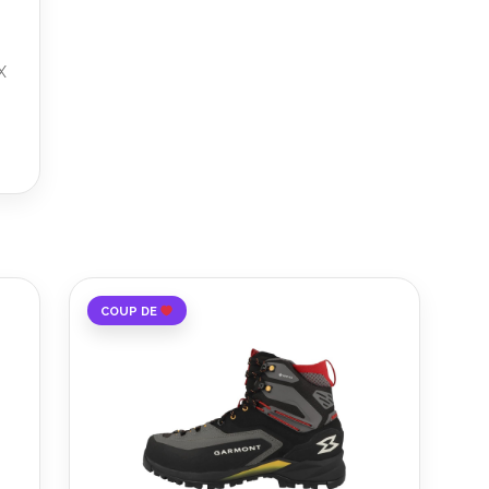
e
X
COUP DE